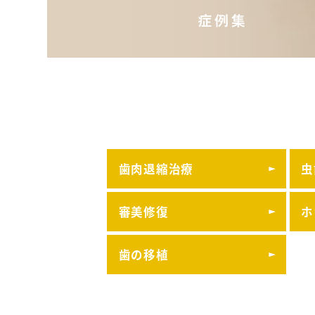
歯肉退縮治療
虫
審美修復
ホ
歯の移植