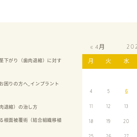
20
« 4月
茎下がり（歯肉退縮）に対す
月
火
水
お困りの方へ_インプラント
4
5
6
11
12
13
肉退縮）の治し方
る根面被覆術（結合組織移植
18
19
20
25
26
27