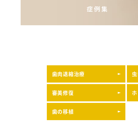
歯肉退縮治療
虫
審美修復
ホ
歯の移植