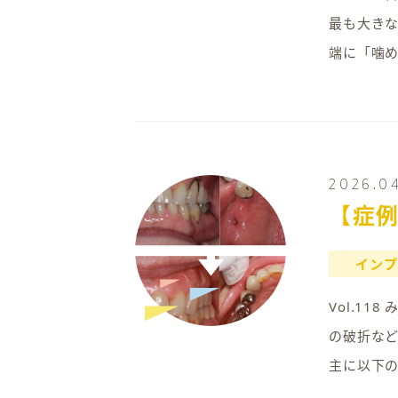
最も大き
端に「噛
2026.0
【症
インプ
Vol.1
の破折な
主に以下