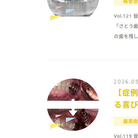
根管治
Vol.1
「さとう
の歯を残
2026.0
【症例
る喜
歯周病
Vol.1