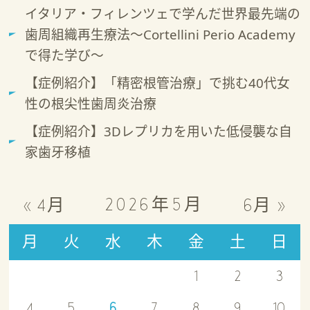
イタリア・フィレンツェで学んだ世界最先端の
歯周組織再生療法～Cortellini Perio Academy
で得た学び～
【症例紹介】「精密根管治療」で挑む40代女
性の根尖性歯周炎治療
【症例紹介】3Dレプリカを用いた低侵襲な自
家歯牙移植
2026年5月
« 4月
6月 »
月
火
水
木
金
土
日
1
2
3
4
5
6
7
8
9
10