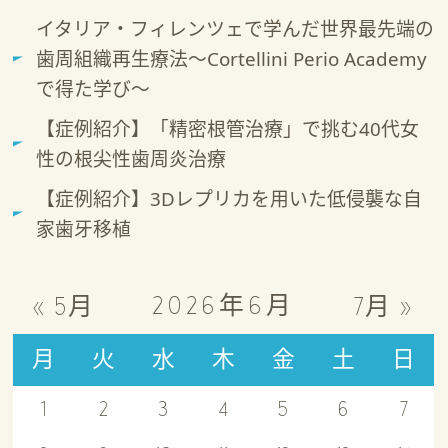
イタリア・フィレンツェで学んだ世界最先端の
歯周組織再生療法～Cortellini Perio Academy
で得た学び～
【症例紹介】「精密根管治療」で挑む40代女
性の根尖性歯周炎治療
【症例紹介】3Dレプリカを用いた低侵襲な自
家歯牙移植
2026年6月
« 5月
7月 »
月
火
水
木
金
土
日
1
2
3
4
5
6
7