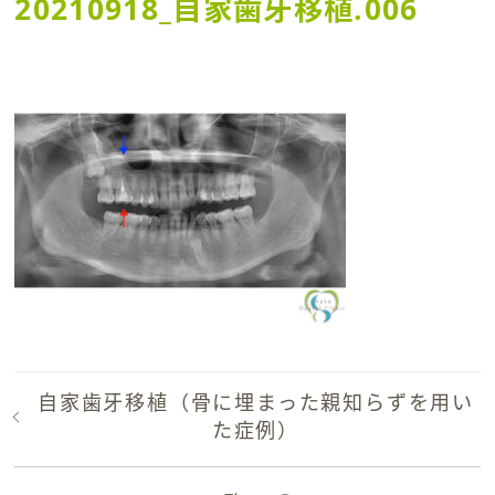
20210918_自家歯牙移植.006
自家歯牙移植（骨に埋まった親知らずを用い
た症例）