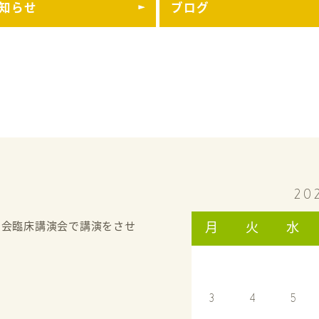
知らせ
ブログ
20
門会臨床講演会で講演をさせ
月
火
水
3
4
5