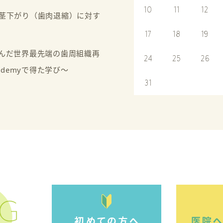
10
11
12
茎下がり（歯肉退縮）に対す
17
18
19
んだ世界最先端の歯周組織再
24
25
26
 Academyで得た学び～
31