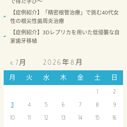
で得た学び～
【症例紹介】「精密根管治療」で挑む40代女
性の根尖性歯周炎治療
【症例紹介】3Dレプリカを用いた低侵襲な自
家歯牙移植
2026年8月
« 7月
月
火
水
木
金
土
日
1
2
3
4
5
6
7
8
9
10
11
12
13
14
15
16